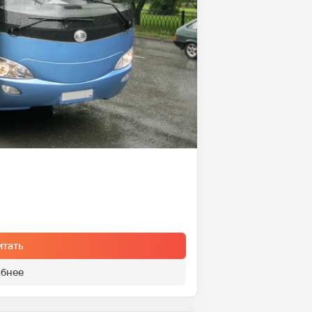
итать
бнее