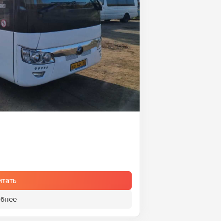
итать
бнее