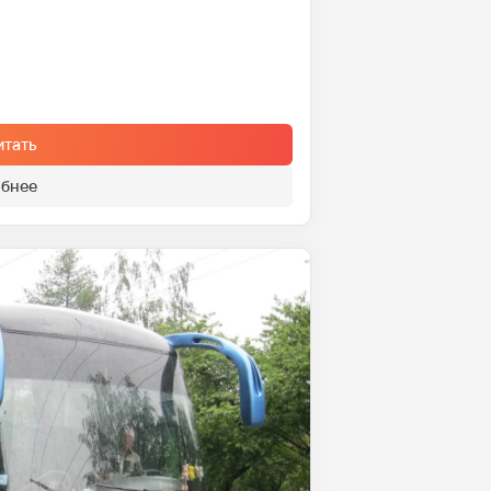
итать
бнее