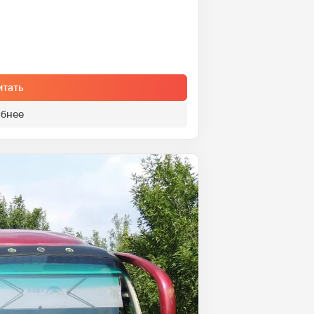
итать
бнее