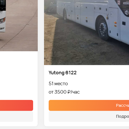
Yutong 6122
51 место
от 3500 ₽
Рассч
Подро