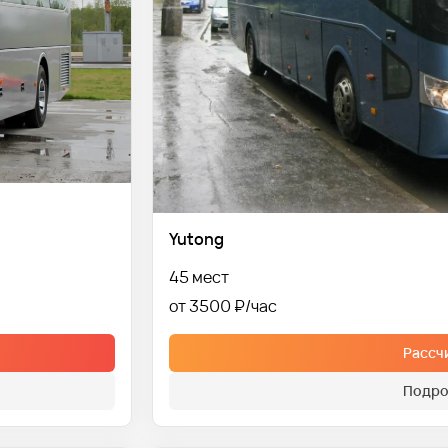
Yutong
45 мест
от 3500 ₽
Рассч
Подро