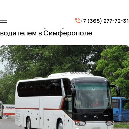
Главная
Автопарк
Автобусы
King Long XMQ6129
+7 (365) 277-72-31
Заказать King Long XMQ6129 с
водителем в Симферополе