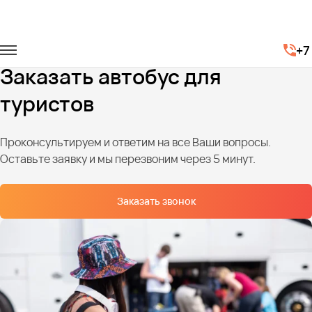
Главная
Услуги
Туристические маршруты
+7
Автобус для туристов
Заказать автобус для
туристов
Проконсультируем и ответим на все Ваши вопросы.
Оставьте заявку и мы перезвоним через 5 минут.
Заказать звонок