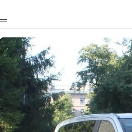
Главная
Автопарк
Минивэны
Mercedes-Benz Viano
Заказать Mercedes-Benz Viano с вод